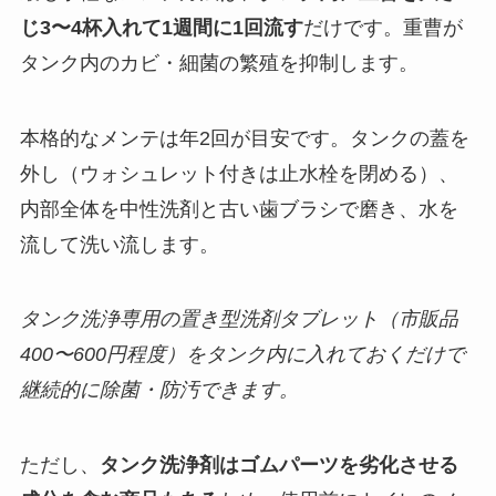
じ3〜4杯入れて1週間に1回流す
だけです。重曹が
タンク内のカビ・細菌の繁殖を抑制します。
本格的なメンテは年2回が目安です。タンクの蓋を
外し（ウォシュレット付きは止水栓を閉める）、
内部全体を中性洗剤と古い歯ブラシで磨き、水を
流して洗い流します。
タンク洗浄専用の置き型洗剤タブレット（市販品
400〜600円程度）をタンク内に入れておくだけで
継続的に除菌・防汚できます。
ただし、
タンク洗浄剤はゴムパーツを劣化させる