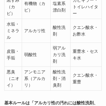
黒ずみ
カビキラー・
有機物（カ
塩素系
（カ
トイレハイタ
ビ）
漂白剤
ビ）
ー
水垢・
酸性洗
クエン酸水・
ミネラ
アルカリ性
剤
お酢水
ル
弱アル
皮脂・
重曹水・セス
弱酸性
カリ洗
手垢
キ水
剤
悪臭
アンモニア
酸性洗
クエン酸水・
（ニオ
系（アルカ
剤・消
重曹
イ）
リ）
臭剤
基本ルールは「アルカリ性の汚れには酸性洗剤、