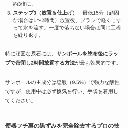
約3倍に。
ステップ3（放置＆仕上げ）
：最低15分（頑固
な場合は1〜2時間）放置後、ブラシで軽くこす
って水を流す。一度で落ちない場合は同じ工程
を繰り返す。
特に頑固な尿石には、
サンポールを塗布後にラッ
プで密閉し2時間放置する方法
が最も効果的です。
サンポールの主成分は塩酸（9.5%）で強力な酸性
ですが、使用中は必ず換気を行い、手袋を着用し
てください。
便器フチ裏の黒ずみを完全除去するプロの技