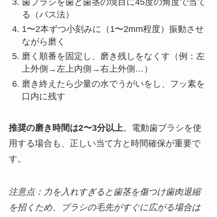
歯ブラシを歯と歯茎の境目に45度の角度で当て
る（バス法）
1〜2本ずつ小刻みに（1〜2mm程度）振動させ
ながら磨く
磨く順番を固定し、磨き残しをなくす（例：左
上外側→左上内側→右上外側…）
磨き終えたら少量の水でうがいをし、フッ素を
口内に残す
推奨の磨き時間は2〜3分以上
。電動歯ブラシを使
用する場合も、正しい当て方と時間確保が重要で
す。
注意点：力を入れすぎると歯茎を傷つけ歯肉退縮
を招くため、ブラシの毛先がすぐに広がる場合は