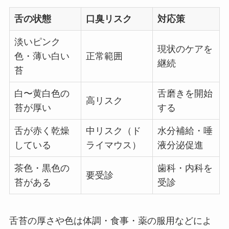
舌の状態
口臭リスク
対応策
淡いピンク
現状のケアを
色・薄い白い
正常範囲
継続
苔
白〜黄白色の
舌磨きを開始
高リスク
苔が厚い
する
舌が赤く乾燥
中リスク（ド
水分補給・唾
している
ライマウス）
液分泌促進
茶色・黒色の
歯科・内科を
要受診
苔がある
受診
舌苔の厚さや色は体調・食事・薬の服用などによ