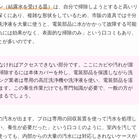
ン（結露水を受ける皿）
は、自分で掃除しようとすると高いリ
深くにあり、複雑な形状をしているため、市販の道具では十分
洗浄液を大量に使うと、電装部品に水がかかって故障する可能
れには効果がなく、表面的な掃除のみ」という口コミもあり、
とが多いのです。
なければアクセスできない部分です。ここにカビや汚れが溜
掃除するには本体カバーを外し、電装部品を保護しながら洗
ング業者は専用の高圧洗浄機や洗浄液を使い、電装部品を濡
ます。この養生作業だけでも専門知識が必要で、一般の方が
まるでしょう。
の汚水が出ます。プロは専用の回収装置を使って汚水を処理し
い、養生が必要だった」という口コミのように、室内を汚して
使っても、内部からの大量の汚水には対応しきれないケースが