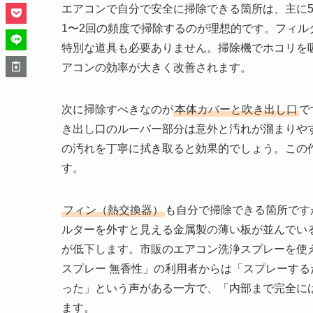
エアコンで自分で安全に掃除できる箇所は、主に
1〜2回の頻度で掃除するのが理想的です。フィ
特別な道具も必要ありません。掃除機でホコリを
アコンの効率が大きく改善されます。
次に掃除すべきなのが
本体カバーと吹き出し口
で
き出し口のルーバー部分は意外と汚れが溜まりや
の汚れを丁寧に拭き取ると効果的でしょう。この
す。
フィン（熱交換器）
も自分で掃除できる箇所です
ルターを外すと見える金属製の薄い板が並んでい
が低下します。市販のエアコン洗浄スプレーを使
スプレー 無香性」の利用者からは「スプレーす
った」という声がある一方で、「内部まで完全に
ます。