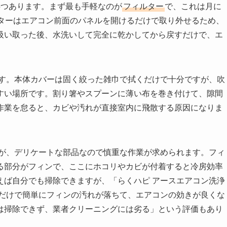
5つあります。まず最も手軽なのが
フィルター
で、これは月に
ルターはエアコン前面のパネルを開けるだけで取り外せるため、
吸い取った後、水洗いして完全に乾かしてから戻すだけで、エ
す。本体カバーは固く絞った雑巾で拭くだけで十分ですが、吹
すい場所です。割り箸やスプーンに薄い布を巻き付けて、隙間
作業を怠ると、カビや汚れが直接室内に飛散する原因になりま
が、デリケートな部品なので慎重な作業が求められます。フィ
る部分がフィンで、ここにホコリやカビが付着すると冷房効率
えば自分でも掃除できますが、「らくハピ アースエアコン洗浄
るだけで簡単にフィンの汚れが落ちて、エアコンの効きが良くな
は掃除できず、業者クリーニングには劣る」という評価もあり