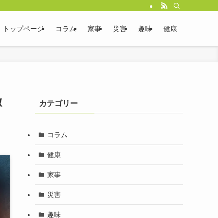
トップページ
コラム
家事
災害
趣味
健康
徹
カテゴリー
コラム
健康
家事
災害
趣味