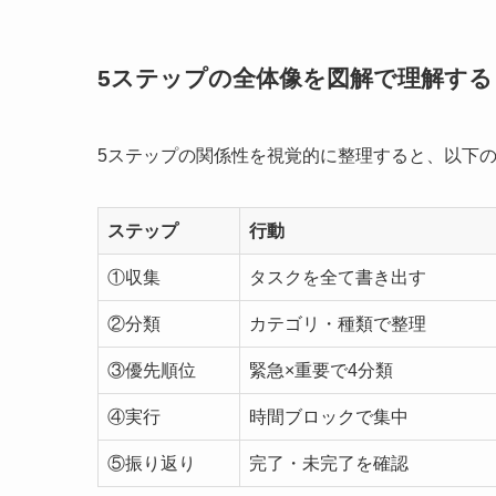
5ステップの全体像を図解で理解する
5ステップの関係性を視覚的に整理すると、以下
ステップ
行動
①収集
タスクを全て書き出す
②分類
カテゴリ・種類で整理
③優先順位
緊急×重要で4分類
④実行
時間ブロックで集中
⑤振り返り
完了・未完了を確認