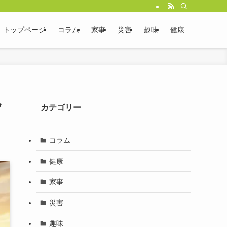
トップページ
コラム
家事
災害
趣味
健康
ッ
カテゴリー
コラム
健康
家事
災害
趣味